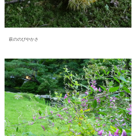
萩ののびやかさ